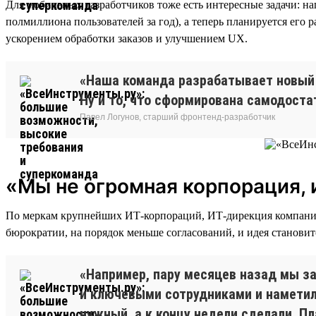
Для мобильных разработчиков тоже есть интересные задачи: 
полмиллиона пользователей за год), а теперь планируется его
ускорением обработки заказов и улучшением UX.
«Наша команда разрабатывает новый 
Ну и то, что сформирована самодоста
Павел Логунов, старший фронтенд-разработчик
«Мы не огромная корпорация, 
По меркам крупнейших ИТ-корпораций, ИТ-дирекция компании 
бюрократии, на порядок меньше согласований, и идея становит
«Например, пару месяцев назад мы з
и ключевыми сотрудниками и наметили
нужный, а к концу недели сделали. П