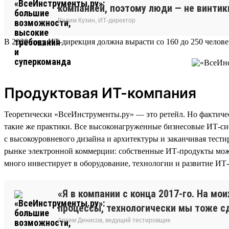
компанией, поэтому люди — не винти
Вадим Кузин, ИТ-директор
В 2020 году ИТ-дирекция должна вырасти со 160 до 250 человек
Продуктовая ИТ-компания
Теоретически «ВсеИнструменты.ру» — это ретейл. Но фактичес
такие же практики. Все высоконагруженные бизнесовые ИТ-сис
с высокоуровневого дизайна и архитектуры и заканчивая тес
рынке электронной коммерции: собственные ИТ-продукты можно
много инвестирует в оборудование, технологии и развитие ИТ
«Я в компании с конца 2017-го. На м
процессы, технологически мы тоже с
Артем Денисов, ведущий тестировщик