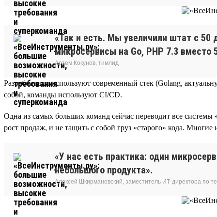
«Так и есть. Мы увеличили штат с 50 
микросервисы на Go, PHP 7.3 вместо 5
Артем Кокунов, тимлид
Разработчики используют современный стек (Golang, актуальную
собой, команды используют CI/CD.
Одна из самых больших команд сейчас переводит все системы
рост продаж, и не тащить с собой груз «старого» кода. Многие 
«У нас есть практика: один микросер
небольшого продукта».
Алексей Шкирмановский, заместитель ИТ-директора по т