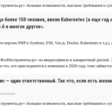
до более 150 человек, ввели Kubernetes (а еще год
.6 и многое другое».
 версию PHP и Symfony, ES6, Vue.js, Docker, Kubernetes и т.д.
 «ВсеИнструменты.ру» на микросервисы и канареечный деплой. 
из тех, кто присоединится к компании в 2020 году, тоже займутс
вис — один ответственный. Так что, если есть жел
ехнологиям