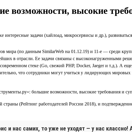
е возможности, высокие треб
е интересные задачи (хайлоад, микросервисы и др.), развиватьс
тов мира (по данным SimilarWeb на 01.12.19) и 11-е — среди кр
ейших в отрасли. Ее задачи связаны с высоконагруженными решен
современном стеке (Go, свежий PHP, Docker, Jaeger и т.д.). А 
тельно, что сотрудники могут учиться у лидирующих мировых 
й страны (Рейтинг работодателей России 2018), и подтверждени
ис и нас самих, то уже не уходят — у нас классно