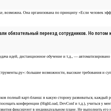
е, возможна. Она организована по принципу «Если человек эффе
али обязательный переезд сотрудников. Но потом к
одача идей, дистанционное обучение и т.д., — автоматизировано
иков полный карт-бланш: в какую сторону развиваться, каждый 
щать конференции (HighLoad, DevConf и т.д.), учиться у ментора 
звития фиксируют в индивидуальном плане. Не выполнить его не