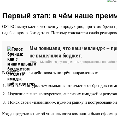
Первый этап: в чём наше пре
OSTEC выпускает качественную продукцию, при этом бренд пр
над брендом работодателя. Поэтому соискатели слабо реагиров
Мы понимали, что наш челлендж — при
не выделялся бюджет.
Мария Михайлова, руководитель департамента по работе
В OSTEC начали действовать по трём направлениям:
Мозговой штурм: чем компания отличается от брендов-гига
Изучение рынка конкурентов, анализ их имиджей и репута
Поиск своей «изюминки», нужной рынку и востребованной 
Когда представление об уникальности компании было сформир