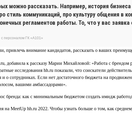
рых можно рассказать. Например, история бизнеса 
про стиль коммуникаций, про культуру общения в к
онечных регламентов работы. То, что у вас заявка
 с персоналом ГК «А101»
ии, привлечь внимание кандидатов, рассказать о ваших преимущ
u, добавила к рассказу Марии Михайловой: «Работа с брендом р
атные исследования hh.ru показали, что соискатели действител
ться и о сотрудниках. Если нет достаточного бюджета на продви
голосом, вашими амбассадорами».
на MeetUp hh.ru 2022. Чтобы узнать больше о том, как среднем