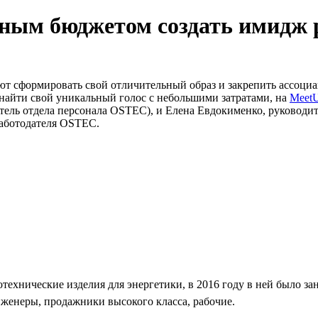
ьным бюджетом создать имидж 
ют сформировать свой отличительный образ и закрепить ассоц
найти свой уникальный голос с небольшими затратами, на
MeetU
тель отдела персонала OSTEC), и Елена Евдокименко, руководите
работодателя OSTEC.
хнические изделия для энергетики, в 2016 году в ней было заня
нженеры, продажники высокого класса, рабочие.