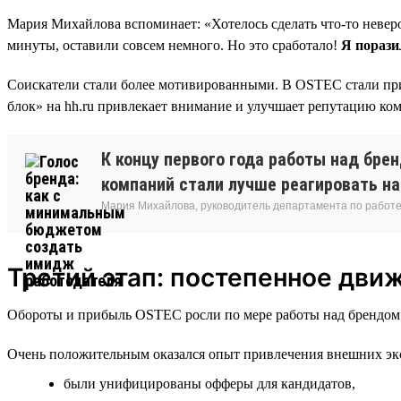
Мария Михайлова вспоминает: «Хотелось сделать что-то неверо
минуты, оставили совсем немного. Но это сработало!
Я порази
Соискатели стали более мотивированными. В OSTEC стали при
блок» на hh.ru привлекает внимание и улучшает репутацию ко
К концу первого года работы над бре
компаний стали лучше реагировать на
Мария Михайлова, руководитель департамента по работе
Третий этап: постепенное дви
Обороты и прибыль OSTEC росли по мере работы над брендом р
Очень положительным оказался опыт привлечения внешних эксп
были унифицированы офферы для кандидатов,