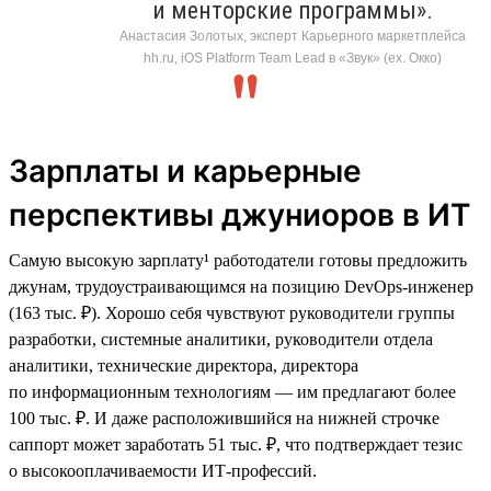
и менторские программы».
Анастасия Золотых, эксперт Карьерного маркетплейса
hh.ru, iOS Platform Team Lead в «Звук» (ex. Окко)
Зарплаты и карьерные
перспективы джуниоров в ИТ
Самую высокую зарплату¹ работодатели готовы предложить
джунам, трудоустраивающимся на позицию DevOps-инженер
(163 тыс. ₽). Хорошо себя чувствуют руководители группы
разработки, системные аналитики, руководители отдела
аналитики, технические директора, директора
по информационным технологиям — им предлагают более
100 тыс. ₽. И даже расположившийся на нижней строчке
саппорт может заработать 51 тыс. ₽, что подтверждает тезис
о высокооплачиваемости ИТ-профессий.