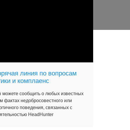
орячая линия по вопросам
тики и комплаенс
 можете сообщить о любых известных
м фактах недобросовестного или
этичного поведения, связанных с
ятельностью HeadHunter