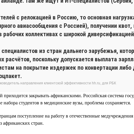
Таиланде. Там же ищут и ИТ-специалистов (Сербия, 
ителей с релокацией в Россию, то основная нагруз
лярного авиасообщения с Россией), получении квот,
в рабочих коллективах с широкой диверсификацией
специалистов из стран дальнего зарубежья, кото
х расчётов, поскольку допускается выплата зарпла
истам на покрытие издержек по конвертации либо
оцпакет.
руководитель направления клиентской эффективности hh.ru, для РБК
чей приходится закрывать африканскими. Российская система г
е набора студентов в медицинские вузы, проблема сохраняется.
странцам поступление на работу в отечественные медучреждения
з африканских стран.