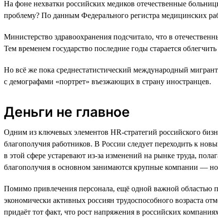
На фоне нехватки российских медиков отечественные больницы
проблему? По данным Федерального регистра медицинских рабо
Министерство здравоохранения подсчитало, что в отечествен
Тем временем государство последние годы старается облегчить
Но всё же пока среднестатистический международный мигрант 
с демографами «портрет» въезжающих в страну иностранцев.
Деньги не главное
Одним из ключевых элементов HR-стратегий российского бизне
благополучия работников. В России следует переходить к нов
в этой сфере устаревают из-за изменений на рынке труда, по
благополучия в основном занимаются крупные компании — но
Помимо привлечения персонала, ещё одной важной областью п
экономически активных россиян трудоспособного возраста отме
придаёт тот факт, что рост напряжения в российских компания