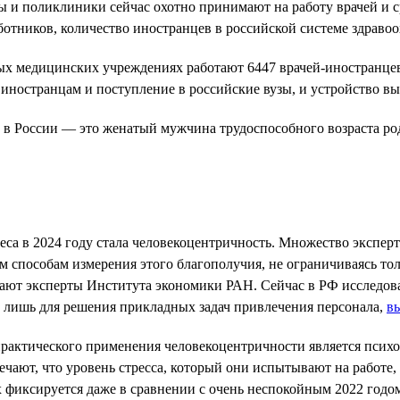
 и поликлиники сейчас охотно принимают на работу врачей и с
тников, количество иностранцев в российской системе здравоох
ных медицинских учреждениях работают 6447 врачей-иностранце
 иностранцам и поступление в российские вузы, и устройство в
в России — это женатый мужчина трудоспособного возраста род
са в 2024 году стала человекоцентричность. Множество эксперт
ым способам измерения этого благополучия, не ограничиваясь 
лагают эксперты Института экономики РАН. Сейчас в РФ исследо
 лишь для решения прикладных задач привлечения персонала,
в
рактического применения человекоцентричности является психо
чают, что уровень стресса, который они испытывают на работе,
х фиксируется даже в сравнении с очень неспокойным 2022 годом