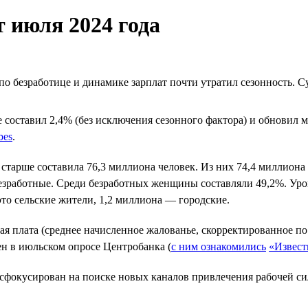
 июля 2024 года
 по безработице и динамике зарплат почти утратил сезонность.
е составил 2,4% (без исключения сезонного фактора) и обновил м
bes
.
 и старше составила 76,3 миллиона человек. Из них 74,4 миллио
 безработные. Среди безработных женщины составляли 49,2%. Ур
то сельские жители, 1,2 миллиона — городские.
тная плата (среднее начисленное жалованье, скорректированное п
ен в июльском опросе Центробанка (
с ним ознакомились
«Извест
сфокусирован на поиске новых каналов привлечения рабочей си