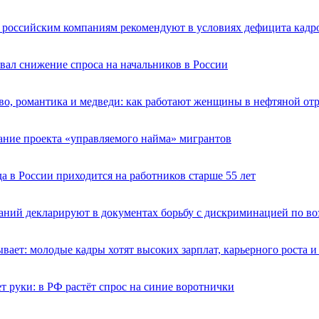
: российским компаниям рекомендуют в условиях дефицита кадр
ал снижение спроса на начальников в России
во, романтика и медведи: как работают женщины в нефтяной от
ание проекта «управляемого найма» мигрантов
да в России приходится на работников старше 55 лет
ний декларируют в документах борьбу с дискриминацией по во
вает: молодые кадры хотят высоких зарплат, карьерного роста и
 руки: в РФ растёт спрос на синие воротнички