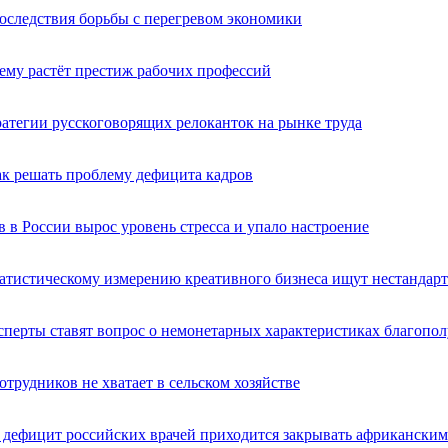
ледствия борьбы с перегревом экономики
ему растёт престиж рабочих профессий
атегии русскоговорящих релоканток на рынке труда
как решать проблему дефицита кадров
 в России вырос уровень стресса и упало настроение
татистическому измерению креативного бизнеса ищут нестандар
ксперты ставят вопрос о немонетарных характеристиках благопо
отрудников не хватает в сельском хозяйстве
к дефицит российских врачей приходится закрывать африкански