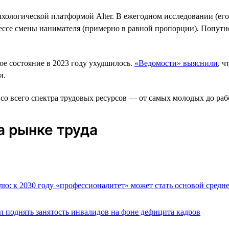
ихологической платформой Alter. В ежегодном исследовании (его
цессе смены нанимателя (примерно в равной пропорции). Попут
е состояние в 2023 году ухудшилось.
«Ведомости» выяснили
, ч
и.
 всего спектра трудовых ресурсов — от самых молодых до рабо
а рынке труда
лю: к 2030 году «профессионалитет» может стать основой средн
 поднять занятость инвалидов на фоне дефицита кадров