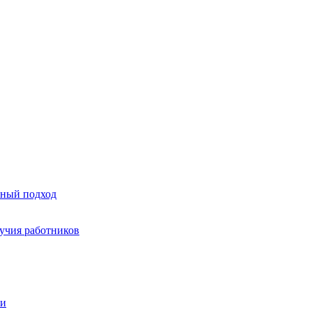
тный подход
лучия работников
ми