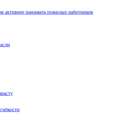
ов активнее нанимать пожилых работников
расли
зрасту
 гибкости