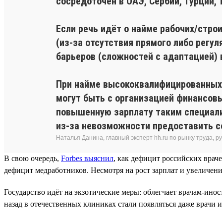
сосредоточен в ОАЭ, Сербии, Турции, 
Если речь идёт о найме рабочих/стро
(из-за отсутствия прямого либо регу
барьеров (сложностей с адаптацией) 
При найме высококвалифицированных 
могут быть с организацией финансовы
повышенную зарплату таким специал
из-за невозможности предоставить с
Наталья Данина, главный эксперт hh.ru по рынку труда, 
В свою очередь,
Forbes выяснил
, как дефицит российских вра
дефицит медработников. Несмотря на рост зарплат и увеличени
Государство идёт на экзотические меры: облегчает врачам-ино
назад в отечественных клиниках стали появляться даже врачи и