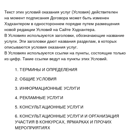
Текст этих условий оказания услуг (Условия) действителен
на момент подписания Договора может быть изменен
Хэдхантером в одностороннем порядке путем размещения
новой редакции Условий на Сайте Хэдхантера.
В Условиях используются заголовки, обозначающие название
услуги. Эти заголовки дают названия разделам, в которых
описываются условия оказания услуг.
В Условиях используются ссылки на пункты, состоящие только
из цифр. Такие ссылки ведут на пункты этих Условий.
1. ТЕРМИНЫ И ОПРЕДЕЛЕНИЯ
2. ОБЩИЕ УСЛОВИЯ
3. ИНФОРМАЦИОННЫЕ УСЛУГИ
1.1. Хэдхантер, или
Хэдхантер, ООО
4. РЕКЛАМНЫЕ УСЛУГИ
HeadHunter, или
«Хэдхантер», ИНН
2.1. Типы и статусы регистрации
5. КОНСУЛЬТАЦИОННЫЕ УСЛУГИ
Исполнитель
7718620740, адрес:
Типы регистрации
3.1. Предоставление доступа к базе данных
2.2. Активация услуг
6. КОНСУЛЬТАЦИОННЫЕ УСЛУГИ И ОРГАНИЗАЦИЯ
125047, г. Москва,
резюме с предложениями Соискателей
Описание и активация
УЧАСТИЯ В КОНКУРСАХ, ЯРМАРКАХ И ПРОЧИХ
2.1.1. Заказчику может быть присвоен один
4.0. Общие условия оказания рекламных услуг
внутригородская
о трудоустройстве с возможностью просмотра
МЕРОПРИЯТИЯХ
из Типов регистраций.
территория
4.0.1. Хэдхантер оказывает Заказчику услугу