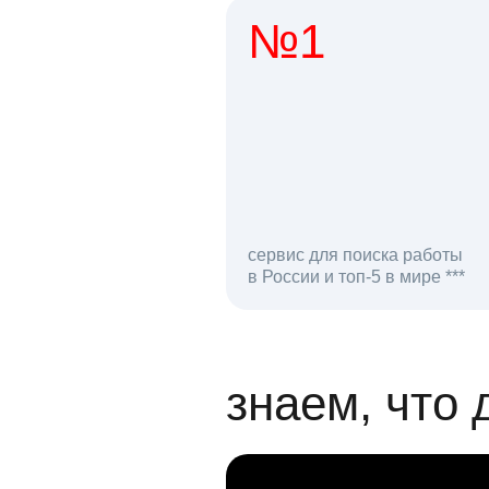
№1
1 мл
сервис для поиска работы
в России и топ-5 в мире ***
откликов на вак
знаем, что 