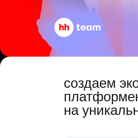
создаем эк
платформен
на уникаль