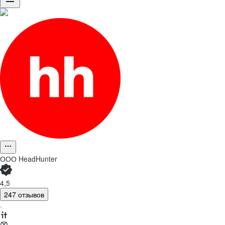
ООО
HeadHunter
4,5
247 отзывов
·