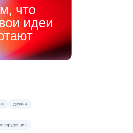
м, что
твои идеи
отают
ие
дизайн
риспруденция