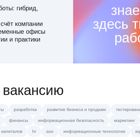
знае
оты: гибрид,
здесь 
 счёт компании
ременные офисы
раб
ии и практики
 вакансию
ты
разработка
развитие бизнеса и продажи
тестирован
финансы
информационная безопасность
маркетинг
 капиталов
hr
axo
информационные технологии
ю