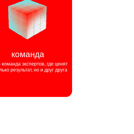
команда
команда экспертов, где ценят
лько результат, но и друг друга