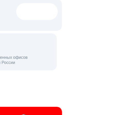
1522 тыс
вакансий
18 млн
енных офисов
й России
пользователей в день