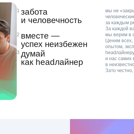
забота
мы не «зак
человечески
и человечность
за каждым р
За каждой в
вместе —
мы верим в с
Ценим всех, 
успех неизбежен
опытом, эксп
думай
headлайнеру
и нас самих 
как headлайнер
в неизвестн
Зато честно