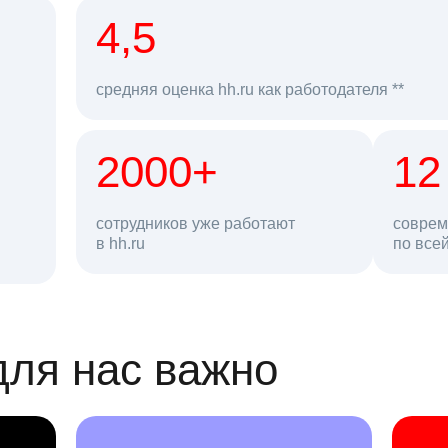
рд
4,5
средняя оценка hh.ru как работодателя **
2000+
68 млн
12
сотрудников уже работают
соврем
в hh.ru
резюме в базе
по все
ансии
для нас важно