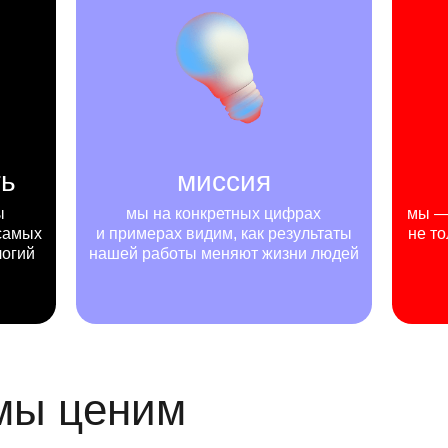
ть
миссия
ы
мы на конкретных цифрах
мы — 
самых
и примерах видим, как результаты
не то
логий
нашей работы меняют жизни людей
 мы ценим