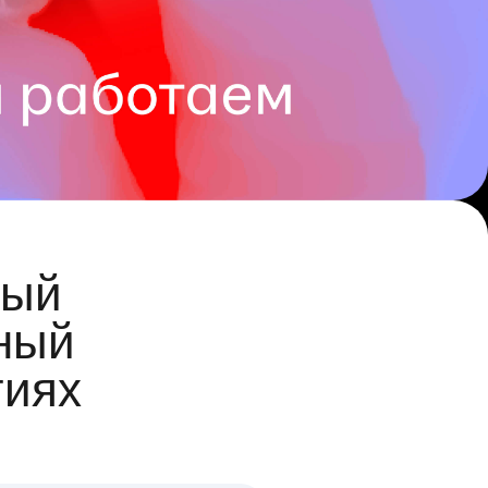
ый
ный
гиях