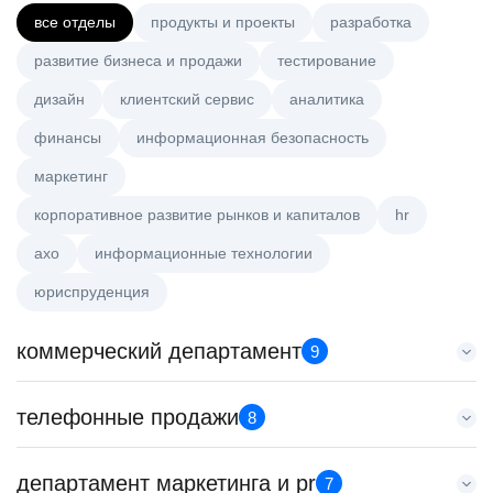
все отделы
продукты и проекты
разработка
развитие бизнеса и продажи
тестирование
дизайн
клиентский сервис
аналитика
финансы
информационная безопасность
маркетинг
корпоративное развитие рынков и капиталов
hr
axo
информационные технологии
юриспруденция
коммерческий департамент
9
Аналитик данных (направление Enterprise продаж)
телефонные продажи
8
HeadHunter::Коммерческий департамент
4 авг. 2026
Менеджер по продажам в сегменте среднего и крупного
департамент маркетинга и pr
з/п не указана
7