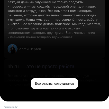
Каждый день мы улучшаем не только продукты
и процессы — мы создаём передовой опыт для наших
клиентов и сотрудников. Это помогает нам находить
решения, которые действительно меняют жизнь людей
к лучшему. Наша культура — про вовлечённость, заботу
и искреннее желание делать полезное. Мы гордимся тем,
что помогаем крутым компаниям и классным
специалистам находить друг друга. Быть частью таких
изменений по‑настоящему вдохновляет.
Сергей Чертов
hh.ru — это не просто работа
Это эмпатичные люди, заслуженные победы и дух
свободы. Мы помогаем миру и создаём лучший сервис
Все отзывы сотрудников
по поиску работы в стране.
Ольга Емельянова
*команда hh