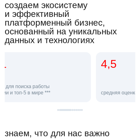
создаем экосистему
и эффективный
платформенный бизнес,
основанный на уникальных
данных и технологиях
4,5
20
сотруд
средняя оценка hh.ru как работодателя **
в hh.ru
знаем, что для нас важно