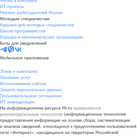
Жизнь в компании
область
ИТ-проекты
Рейтинг работодателей России
Валдай
Малая Вишера
Молодым специалистам
Окуловка
Пестово
Карьера для молодых специалистов
Сольцы
Старая Русса
Школа программистов
Карьера в некоммерческих организациях
Холм
Чудово
Боты для уведомлений
Мурманская область
Апатиты
Гаджиево
Заозерск
Мобильное приложение
Заполярный
Кандалакша
Кировск (Мурманская
Ковдор
Этика и комплаенс
область)
Оказание услуг
Кола
Мончегорск
Использование сайтов
Защита персональных данных
Оленегорск
Островной
Пользовательское соглашение
Полярные Зори
Полярный
ИТ аккредитация
Североморск
Снежногорск
На информационном ресурсе hh.ru
применяются
Республика Карелия
Беломорск
рекомендательные технологии
(информационные технологии
предоставления информации на основе сбора, систематизации
Кемь
Кондопога
и анализа сведений, относящихся к предпочтениям пользователей
Костомукша
Лахденпохья
сети «Интернет», находящихся на территории Российской
Медвежьегорск
Олонец