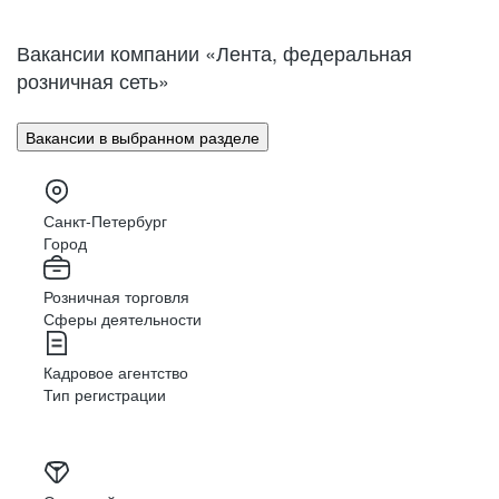
Нижний Новгород
Великий Новгород
Омск
Орел
Вакансии компании «Лента, федеральная
Оренбург
Пенза
розничная сеть»
Пермь
Петрозаводск
Псков
Ростов-на-Дону
Вакансии в выбранном разделе
Рязань
Самара
Саратов
Якутск
Южно-Сахалинск
Владикавказ
Санкт-Петербург
Смоленск
Ставрополь
Город
Тамбов
Казань
Розничная торговля
Тверь
Томск
Сферы деятельности
Кызыл
Тула
Тюмень
Ижевск
Кадровое агентство
Ульяновск
Уфа
Тип регистрации
Хабаровск
Абакан
Челябинск
Грозный
Чита
Чебоксары
Ярославль
Луганск