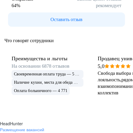
64
%
рекомендует
Буркина Фасо
Минск
Гомель
Могилев
Оставить отзыв
Витебск
Гродно
Брест
Архангельская
область
Что говорят сотрудники
Каргополь
Коряжма
Котлас
Мезень
Мирный
Новодвинск
Преимущества и льготы
Продавец унив
(Архангельская
5,0
На основании
6878
отзывов
область)
Свобода выбора 
Своевременная оплата труда — 5 675
Няндома
Онега
лояльность,рядом
Северодвинск
Сольвычегодск
Наличие кухни, места для обеда — 4 999
взаимопонимани
Шенкурск
Калининградская
Оплата больничного — 4 771
коллектив
область
Багратионовск
Балтийск
Гвардейск
Гурьевск
(Калининградская
область)
HeadHunter
Гусев
Зеленоградск
Размещение вакансий