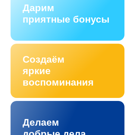
Дарим
приятные бонусы
Создаём
яркие
воспоминания
Делаем
добрые дела