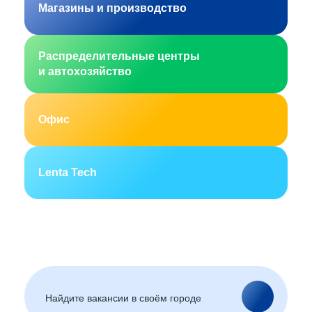
Магазины и производство
Распределительные центры
и автохозяйство
Офис
Lenta Tech
Москва
Санкт-Петербург
Екатеринбург
Новосибирск
Горно-Алтайск
Барнаул
Благовещенск
Архангельск
(Амурская область)
Астрахань
Белгород