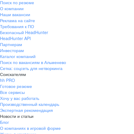
Поиск по резюме
Краснознаменск
Ладушкин
(Калининградская
О компании
область)
Наши вакансии
Мамоново
Неман
Реклама на сайте
Требования к ПО
Нестеров
Озерск
Безопасный HeadHunter
(Калининградская
область)
HeadHunter API
Партнерам
Пионерский
Полесск
Инвесторам
Правдинск
Светлогорск
Каталог компаний
(Калининградская
Поиск по вакансиям в Альменево
область)
Сетка: соцсеть для нетворкинга
Светлый
Славск
Соискателям
Советск
Черняховск
hh PRO
(Калининградская
Готовое резюме
область)
Все сервисы
Республика Коми
Воркута
Хочу у вас работать
Вуктыл
Емва
Производственный календарь
Экспертная рекомендация
Инта
Микунь
Новости и статьи
Печора
Сосногорск
Блог
Усинск
Ухта
О компаниях в игровой форме
Новгородская
Боровичи