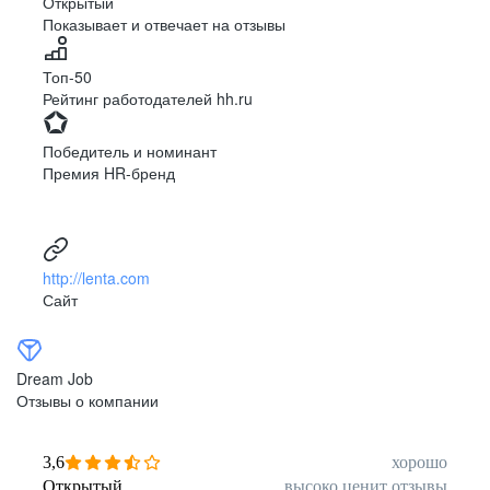
Открытый
Показывает и отвечает на отзывы
Луцк
Севастополь
Симферополь
Сумы
Топ-50
Тернополь
Ужгород
Рейтинг работодателей hh.ru
Харьков
Херсон
Хмельницкий
Черкассы
Победитель и номинант
Черновцы
Чернигов
Премия HR-бренд
Ленинградская
Ханты-Мансийск
область
Тольятти
Дудинка
(Красноярский край)
http://lenta.com
Тура (Красноярский
Агинское
Сайт
край)
(Забайкальский АО)
Усть-Ордынский
Палана
Анадырь
Сочи
Dream Job
Норильск
Дзержинск
Отзывы о компании
(Нижегородская
область)
Арзамас
Саров
3,6
хорошо
Обнинск
Салехард
Открытый
высоко ценит отзывы