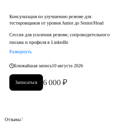
• Начинающий / Junior QA
• Middle/Senior QA
Консультация по улучшению резюме для
• QA Lead
тестировщиков от уровня Junior до Senior/Head
Сессия для усиления резюме, сопроводительного
письма и профиля в LinkedIn
Развернуть
Ближайшая запись
10 августа 2026
6 000
₽
Записаться
Отзывы
7