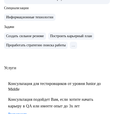
тестирования с командой 15+ человек
• Занималась ручным и автоматизированным
Специализации
тестированием различных продуктов (mobile, web и
Информационные технологии
desktop)
• Занимаюсь построением QA процессов и команды,
Задачи
развитием и интеграции QA в процесс разработки
Создать сильное резюме
Построить карьерный план
продукта
Проработать стратегию поиска работы
...
• Выстраиваю прикладные метрики, средства мониторинга
качества продуктов и не только
• Провела 100+ часов собеседований на позицию QA
manual, QA Auto
Услуги
• Ex-ментор SkyPro курс «Инженер по тестированию ПО»
• Сертифицированный тестировщик ISTQB
Консультация для тестировщиков от уровня Junior до
• Занимаюсь менторством с 2021 года
Middle
Консультация подойдет Вам, если хотите начать
С чем помогу:
карьеру в QA или имеете опыт до 3х лет
• Создание резюме
• Подготовка к собеседованию на различные позиции