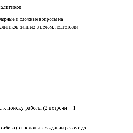
ам данных и продаж, которые хотят
налитиков
ую работу в аналитике;
улярные и сложные вопросы на
корпорацию;
алитиков данных в целом, подготовка
й сферы;
ся в Испанию и работать удаленно
 к поиску работы (2 встречи + 1
 отбора (от помощи в создании резюме до