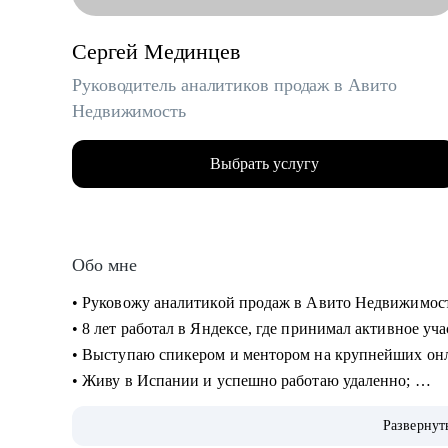
Сергей Мединцев
Руководитель аналитиков продаж в Авито
Недвижимость
Выбрать услугу
Обо мне
• Руковожу аналитикой продаж в Авито Недвижимос
• 8 лет работал в Яндексе, где принимал активное уч
• Выступаю спикером и ментором на крупнейших онлай
• Живу в Испании и успешно работаю удаленно;
• Провел десятки собеседований с аналитиками, знаю
Развернут
получить новый грейд;