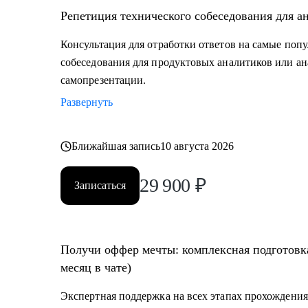
• Junior и Middle Продуктовым аналитикам, аналитик
Репетиция технического собеседования для а
повысить свой грейд;
• Выпускникам и студентам, которые ищут свою перв
Консультация для отработки ответов на самые поп
• Аналитикам, которые хотят перейти из стартапа в 
собеседования для продуктовых аналитиков или ан
• Тем, кто хочет перейти в IT и аналитику из смежно
самопрезентации.
• Всем IT-специалистам, которые хотят релоцировать
Развернуть
Ближайшая запись
10 августа 2026
29 900
₽
Записаться
Получи оффер мечты: комплексная подготовка
месяц в чате)
Экспертная поддержка на всех этапах прохождения