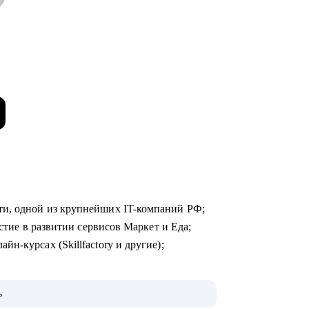
ти, одной из крупнейших IT-компаний РФ;
астие в развитии сервисов Маркет и Еда;
н-курсах (Skillfactory и другие);
, как попасть в топовую IT-компанию и
ь