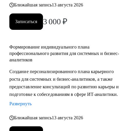
выбрать направление (СА/БА), требования рынка, как
Ближайшая запись
13 августа 2026
строить карьеру в продукте/проекте/корпорации и какие
3 000
₽
есть траектории развития
Записаться
Кому могу помочь:
• Системным аналитикам (всех уровней: junior, middle,
Формирование индивидуального плана
senior, lead)
профессионального развития для системных и бизнес-
• Бизнес‑аналитикам (в том числе тем, кто хочет усилить
аналитиков
техчасть или перейти в системный анализ)
Создание персонализированного плана карьерного
• Senior/lead‑уровню: позиционирование, подготовка к
роста для системных и бизнес-аналитиков, а также
сложным интервью, переход в управление, расширение
предоставление консультаций по развитию карьеры и
зоны ответственности
подготовке к собеседованиям в сфере ИТ-аналитики.
• Начинающим и переходящим из смежных ролей
(например, техническим писателям и др.) - если ваша цель
Развернуть
связана с аналитикой и нужен понятный маршрут и
Ближайшая запись
13 августа 2026
понимание требований рынка