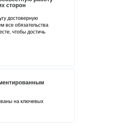
их сторон
угу достоверную
м все обязательства
сте, чтобы достичь
аментированным
ованы на ключевых