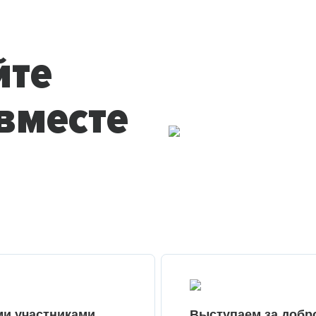
йте
вместе
ми участниками
Выступаем за добр