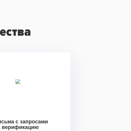
ества
исьма с запросами
а верификацию