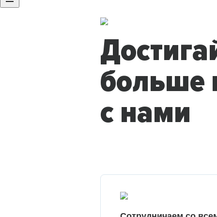
Достига
больше 
с нами
Сотрудничаем со все