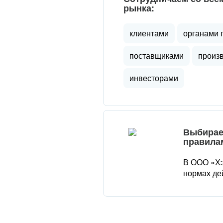
рынка:
клиентами
органами 
поставщиками
произ
инвесторами
Выбирае
правила
В ООО «Хэ
нормах де