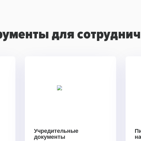
рументы для сотруднич
Учредительные
П
документы
н