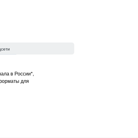
цсети
ала в России*,
 форматы для