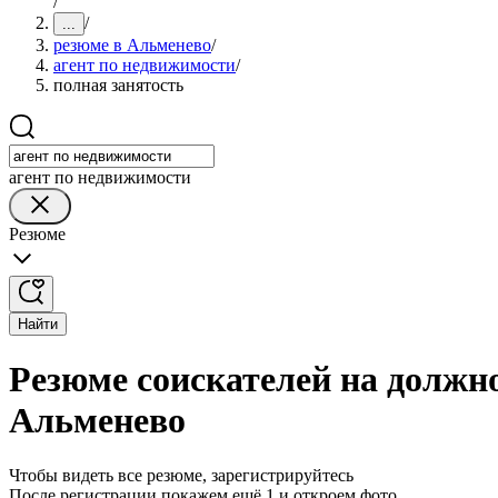
/
/
...
резюме в Альменево
/
агент по недвижимости
/
полная занятость
агент по недвижимости
Резюме
Найти
Резюме соискателей на должно
Альменево
Чтобы видеть все резюме, зарегистрируйтесь
После регистрации покажем ещё 1 и откроем фото