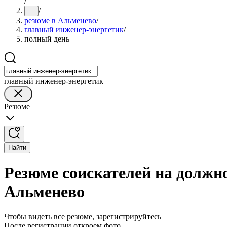
/
/
...
резюме в Альменево
/
главный инженер-энергетик
/
полный день
главный инженер-энергетик
Резюме
Найти
Резюме соискателей на должно
Альменево
Чтобы видеть все резюме, зарегистрируйтесь
После регистрации откроем фото