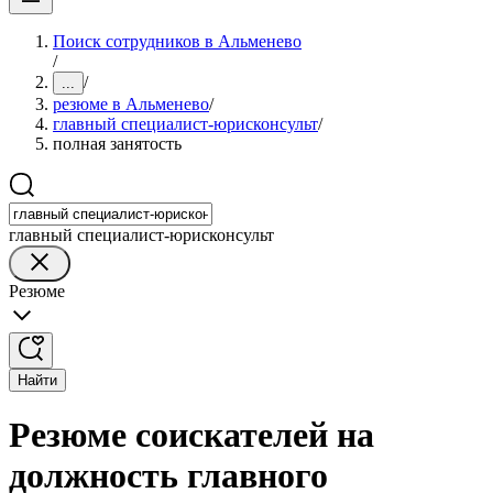
Поиск сотрудников в Альменево
/
/
...
резюме в Альменево
/
главный специалист-юрисконсульт
/
полная занятость
главный специалист-юрисконсульт
Резюме
Найти
Резюме соискателей на
должность главного