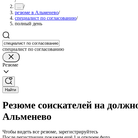
/
/
...
резюме в Альменево
/
специалист по согласованию
/
полный день
специалист по согласованию
Резюме
Найти
Резюме соискателей на должно
Альменево
Чтобы видеть все резюме, зарегистрируйтесь
После регистрации покажем ещё 1 и откроем фото