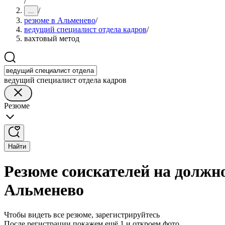
/
/
...
резюме в Альменево
/
ведущий специалист отдела кадров
/
вахтовый метод
ведущий специалист отдела кадров
Резюме
Найти
Резюме соискателей на должно
Альменево
Чтобы видеть все резюме, зарегистрируйтесь
После регистрации покажем ещё 1 и откроем фото