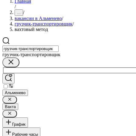
Главная
/
/
...
вакансии в Альменево
/
грузчик-транспортировщик
/
вахтовый метод
грузчик-транспортировщик
Альменево
Вахта
График
Рабочие часы