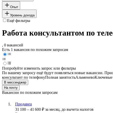
Опыт
Уровень дохода
Ещё фильтры
Работа консультантом по тел
, 0 вакансий
Есть 1 вакансия по похожим запросам
Попробуйте изменить запрос или фильтры
По вашему запросу ещё будут появляться новые вакансии. При
консультант по телефону
Полная занятость
Альменево
Ключевые 
В мессенджер
На почту
Вакансии по похожим запросам
Продавец
31 100
–
41 600
₽
за месяц,
до вычета налогов