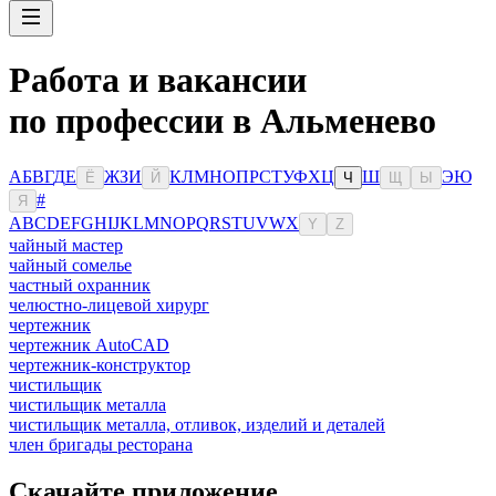
Работа и вакансии
по профессии в Альменево
А
Б
В
Г
Д
Е
Ж
З
И
К
Л
М
Н
О
П
Р
С
Т
У
Ф
Х
Ц
Ш
Э
Ю
Ё
Й
Ч
Щ
Ы
#
Я
A
B
C
D
E
F
G
H
I
J
K
L
M
N
O
P
Q
R
S
T
U
V
W
X
Y
Z
чайный мастер
чайный сомелье
частный охранник
челюстно-лицевой хирург
чертежник
чертежник AutoCAD
чертежник-конструктор
чистильщик
чистильщик металла
чистильщик металла, отливок, изделий и деталей
член бригады ресторана
Скачайте приложение