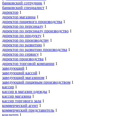
банковский сотрудник
1
банковский специалист
1
директор
1
директор магазина
1
директор пищевого производства
1
директор по персоналу
1
директор по персоналу производство
1
директор по продукту
1
директор по производству
1
директор по развитию
1
директор по развитию производства
1
директор по сервису
1
директор производства
1
директор торговой компании
1
заведующий
1
заведующий кассой
1
заведующий магазином
1
заведующий пищевым производством
1
кассир
1
кассир в магазин одежды
1
кассир магазина
1
кассир торгового зала
1
коммерческий агент
1
коммерческий представитель
1
кондитер
1