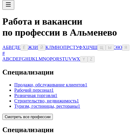
Работа и вакансии
по профессии в Альменево
А
Б
В
Г
Д
Е
Ж
З
И
К
Л
М
Н
О
П
Р
С
Т
У
Ф
Х
Ц
Ч
Ш
Э
Ю
Ё
Й
Щ
Ы
Я
#
A
B
C
D
E
F
G
H
I
J
K
L
M
N
O
P
Q
R
S
T
U
V
W
X
Y
Z
Специализации
Продажи, обслуживание клиентов
1
Рабочий персонал
1
Розничная торговля
1
Строительство, недвижимость
1
Туризм, гостиницы, рестораны
1
Смотреть все профессии
Специализации