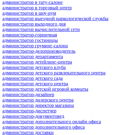
администратор в тату-салоне
администратор в торговый центр
администратор в шоу-рум
администратор выездной наркологической службы
администратор выходного дня
администратор вычислительной сети
администратор-горничная
администратор гостиницы
администратор груминг-салона
администратор-делопроизводитель
администратор департамента
администратор детейлинг-центра
администратор детского клуба
администратор детского развлекательного центра
администратор детского сада
администратор детского центра
администратор детской игровой комнаты
администратор-дизайнер
администратор дилерского центра
администратор директор магазина
администратор-диспетчер
администратор-документовед
администратор дополнительного онлайн офиса
администратор дополнительного офиса
администратор доставки