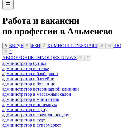
Работа и вакансии
по профессии в Альменево
Б
В
Г
Д
Е
Ж
З
И
К
Л
М
Н
О
П
Р
С
Т
У
Ф
Х
Ц
Ч
Ш
Э
Ю
А
Ё
Й
Щ
Ы
#
Я
A
B
C
D
E
F
G
H
I
J
K
L
M
N
O
P
Q
R
S
T
U
V
W
X
Y
Z
администратор бутика
администратор в ателье
администратор в барбершоп
администратор в бассейне
администратор в больнице
администратор ветеринарной клиники
администратор в массажный салон
администратор в мини отель
администратор в приемную
администратор в сауну
администратор в соляную пещеру
администратор в суде
администратор в супермаркет