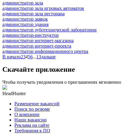
администратор зала
администратор зала игровых автоматов
администратор зала ресторана
администратор заявок
администратор здания
администратор зуботехнической лаборатории
администратор-инструктор
администратор интернет-магазина
администратор интернет-проекта
администратор информационного центра
В начало
2
3
4
5
6
...
13
дальше
Скачайте приложение
Чтобы получать уведомления о приглашениях мгновенно
HeadHunter
Размещение вакансий
Поиск по резюме
О компании
Наши вакансии
Реклама на сайте
Требования к ПО