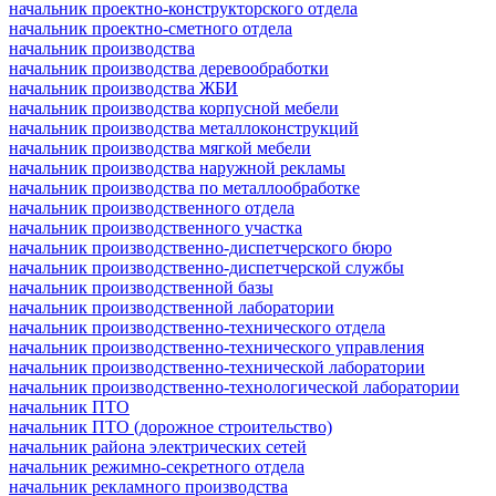
начальник проектно-конструкторского отдела
начальник проектно-сметного отдела
начальник производства
начальник производства деревообработки
начальник производства ЖБИ
начальник производства корпусной мебели
начальник производства металлоконструкций
начальник производства мягкой мебели
начальник производства наружной рекламы
начальник производства по металлообработке
начальник производственного отдела
начальник производственного участка
начальник производственно-диспетчерского бюро
начальник производственно-диспетчерской службы
начальник производственной базы
начальник производственной лаборатории
начальник производственно-технического отдела
начальник производственно-технического управления
начальник производственно-технической лаборатории
начальник производственно-технологической лаборатории
начальник ПТО
начальник ПТО (дорожное строительство)
начальник района электрических сетей
начальник режимно-секретного отдела
начальник рекламного производства