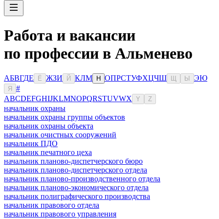
Работа и вакансии
по профессии в Альменево
А
Б
В
Г
Д
Е
Ж
З
И
К
Л
М
О
П
Р
С
Т
У
Ф
Х
Ц
Ч
Ш
Э
Ю
Ё
Й
Н
Щ
Ы
#
Я
A
B
C
D
E
F
G
H
I
J
K
L
M
N
O
P
Q
R
S
T
U
V
W
X
Y
Z
начальник охраны
начальник охраны группы объектов
начальник охраны объекта
начальник очистных сооружений
начальник ПДО
начальник печатного цеха
начальник планово-диспетчерского бюро
начальник планово-диспетчерского отдела
начальник планово-производственного отдела
начальник планово-экономического отдела
начальник полиграфического производства
начальник правового отдела
начальник правового управления