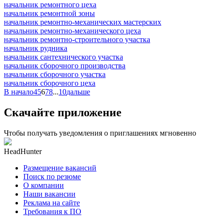
начальник ремонтного цеха
начальник ремонтной зоны
начальник ремонтно-механических мастерских
начальник ремонтно-механического цеха
начальник ремонтно-строительного участка
начальник рудника
начальник сантехнического участка
начальник сборочного производства
начальник сборочного участка
начальник сборочного цеха
В начало
4
5
6
7
8
...
10
дальше
Скачайте приложение
Чтобы получать уведомления о приглашениях мгновенно
HeadHunter
Размещение вакансий
Поиск по резюме
О компании
Наши вакансии
Реклама на сайте
Требования к ПО