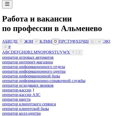
Работа и вакансии
по профессии в Альменево
А
Б
В
Г
Д
Е
Ж
З
И
К
Л
М
Н
П
Р
С
Т
У
Ф
Х
Ц
Ч
Ш
Э
Ю
Ё
Й
О
Щ
Ы
#
Я
A
B
C
D
E
F
G
H
I
J
K
L
M
N
O
P
Q
R
S
T
U
V
W
X
Y
Z
оператор игровых автоматов
оператор интернет-магазина
оператор информационного отдела
оператор информационного центра
оператор информационной базы
оператор информационно-справочной службы
оператор исходящих звонков
оператор-кассир
1
оператор-кассир АЗС
оператор квеста
оператор клиентского сервиса
оператор клиентской базы
оператор колл-центра