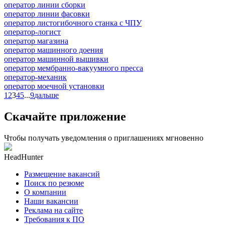
оператор линии сборки
оператор линии фасовки
оператор листогибочного станка с ЧПУ
оператор-логист
оператор магазина
оператор машинного доения
оператор машинной вышивки
оператор мембранно-вакуумного пресса
оператор-механик
оператор моечной установки
1
2
3
4
5
...
9
дальше
Скачайте приложение
Чтобы получать уведомления о приглашениях мгновенно
HeadHunter
Размещение вакансий
Поиск по резюме
О компании
Наши вакансии
Реклама на сайте
Требования к ПО