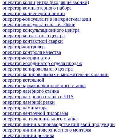
оператор колл-центра (входящие звонки)
оператор компьютерного набора
оператор конвейерной линии
оператор-консультант в интернет-магазин
оператор-консультант на телефоне
оператор консультационного центра
оператор контактного центра
оператор контактной сварки
оператор-контролер
оператор контроля качества
оператор-координатор
оператор-координатор отдела продаж
оператор копировального центра
оператор копировальных и множительных машин
оператор котельной
оператор кромкооблицовочного станка
оператор лазерного станка
оператор лазерного станка с ЧПУ
оператор лазерной резки
оператор ламинатора
оператор ленточной пилорамы
оператор ленточнопильного станка
оператор линии в производстве пищевой продукции
оператор линии поверхностного монтажа
оператор линии розлива