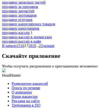
продавец запасных частей
продавец за прилавок
продавец запчастей
продавец зоотоваров
продавец игрушек
продавец канцелярских товаров
продавец канцтоваров
продавец-кассир
1
продавец-кассир в зоомагазин
продавец-кассир в кафе
В начало
15
16
17
18
19
...
22
дальше
Скачайте приложение
Чтобы получать уведомления о приглашениях мгновенно
HeadHunter
Размещение вакансий
Поиск по резюме
О компании
Наши вакансии
Реклама на сайте
Требования к ПО