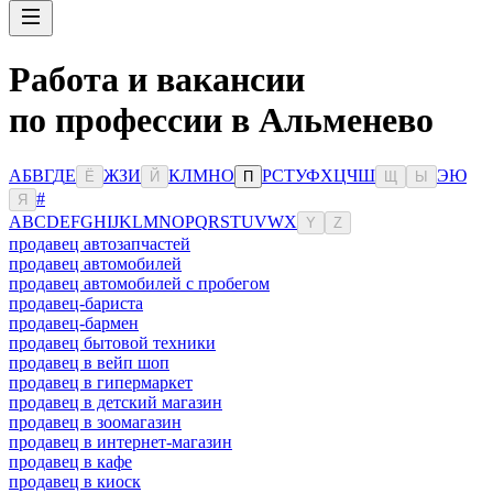
Работа и вакансии
по профессии в Альменево
А
Б
В
Г
Д
Е
Ж
З
И
К
Л
М
Н
О
Р
С
Т
У
Ф
Х
Ц
Ч
Ш
Э
Ю
Ё
Й
П
Щ
Ы
#
Я
A
B
C
D
E
F
G
H
I
J
K
L
M
N
O
P
Q
R
S
T
U
V
W
X
Y
Z
продавец автозапчастей
продавец автомобилей
продавец автомобилей с пробегом
продавец-бариста
продавец-бармен
продавец бытовой техники
продавец в вейп шоп
продавец в гипермаркет
продавец в детский магазин
продавец в зоомагазин
продавец в интернет-магазин
продавец в кафе
продавец в киоск