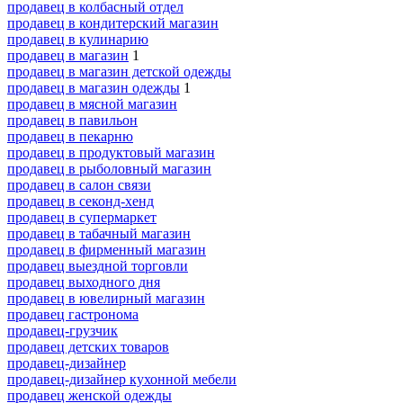
продавец в колбасный отдел
продавец в кондитерский магазин
продавец в кулинарию
продавец в магазин
1
продавец в магазин детской одежды
продавец в магазин одежды
1
продавец в мясной магазин
продавец в павильон
продавец в пекарню
продавец в продуктовый магазин
продавец в рыболовный магазин
продавец в салон связи
продавец в секонд-хенд
продавец в супермаркет
продавец в табачный магазин
продавец в фирменный магазин
продавец выездной торговли
продавец выходного дня
продавец в ювелирный магазин
продавец гастронома
продавец-грузчик
продавец детских товаров
продавец-дизайнер
продавец-дизайнер кухонной мебели
продавец женской одежды