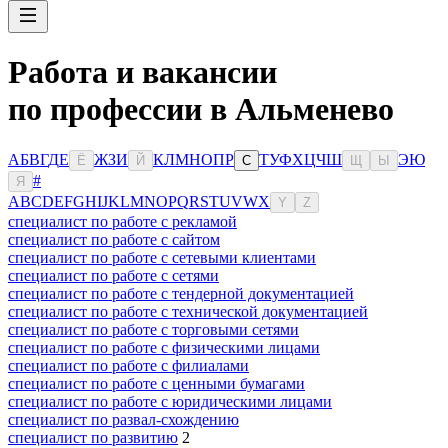
Работа и вакансии
по профессии в Альменево
А
Б
В
Г
Д
Е
Ж
З
И
К
Л
М
Н
О
П
Р
Т
У
Ф
Х
Ц
Ч
Ш
Э
Ю
Ё
Й
С
Щ
Ы
#
Я
A
B
C
D
E
F
G
H
I
J
K
L
M
N
O
P
Q
R
S
T
U
V
W
X
Y
Z
специалист по работе с рекламой
специалист по работе с сайтом
специалист по работе с сетевыми клиентами
специалист по работе с сетями
специалист по работе с тендерной документацией
специалист по работе с технической документацией
специалист по работе с торговыми сетями
специалист по работе с физическими лицами
специалист по работе с филиалами
специалист по работе с ценными бумагами
специалист по работе с юридическими лицами
специалист по развал-схождению
специалист по развитию
2