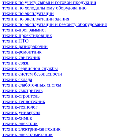
техник по учету сырья и готовой продукции
техник по холодильному оборудованию
техник по эксплуатации
техник по эксплуатации здания
техник по эксплуатации и ремонту оборудования
техник-программист
техник-проектировщик
техник ПТО
техник-разнорабочий
техник-ремонтник
техник-сантехник
техник связи
техник сервисной службы
техник систем безопасности
техник склада
техник слаботочных систем
техник-смотритель
техник-строитель
техник-теплотехник
техник-технолог
техник-универсал
техник-химик
техник-электрик
техник электрик-сантехник
техник-электромеханик