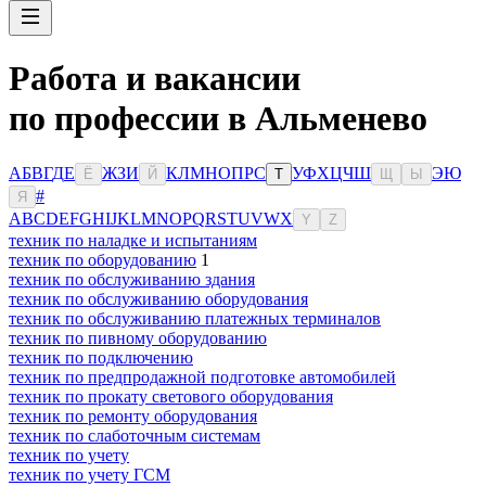
Работа и вакансии
по профессии в Альменево
А
Б
В
Г
Д
Е
Ж
З
И
К
Л
М
Н
О
П
Р
С
У
Ф
Х
Ц
Ч
Ш
Э
Ю
Ё
Й
Т
Щ
Ы
#
Я
A
B
C
D
E
F
G
H
I
J
K
L
M
N
O
P
Q
R
S
T
U
V
W
X
Y
Z
техник по наладке и испытаниям
техник по оборудованию
1
техник по обслуживанию здания
техник по обслуживанию оборудования
техник по обслуживанию платежных терминалов
техник по пивному оборудованию
техник по подключению
техник по предпродажной подготовке автомобилей
техник по прокату светового оборудования
техник по ремонту оборудования
техник по слаботочным системам
техник по учету
техник по учету ГСМ