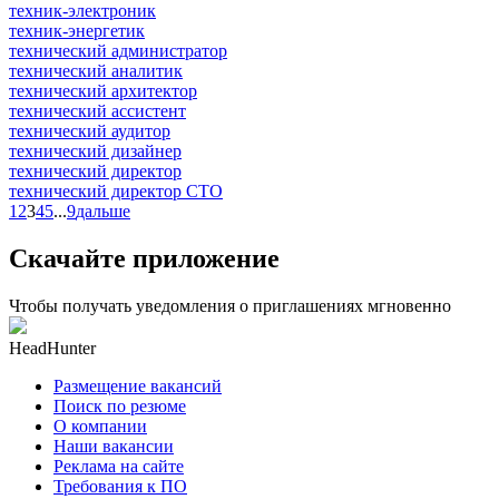
техник-электроник
техник-энергетик
технический администратор
технический аналитик
технический архитектор
технический ассистент
технический аудитор
технический дизайнер
технический директор
технический директор CTO
1
2
3
4
5
...
9
дальше
Скачайте приложение
Чтобы получать уведомления о приглашениях мгновенно
HeadHunter
Размещение вакансий
Поиск по резюме
О компании
Наши вакансии
Реклама на сайте
Требования к ПО