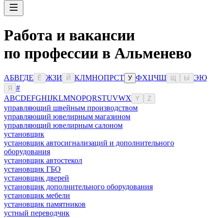
Работа и вакансии
по профессии в Альменево
А
Б
В
Г
Д
Е
Ж
З
И
К
Л
М
Н
О
П
Р
С
Т
Ф
Х
Ц
Ч
Ш
Э
Ю
Ё
Й
У
Щ
Ы
#
Я
A
B
C
D
E
F
G
H
I
J
K
L
M
N
O
P
Q
R
S
T
U
V
W
X
Y
Z
управляющий швейным производством
управляющий ювелирным магазином
управляющий ювелирным салоном
установщик
установщик автосигнализаций и дополнительного
оборудования
установщик автостекол
установщик ГБО
установщик дверей
установщик дополнительного оборудования
установщик мебели
установщик памятников
устный переводчик