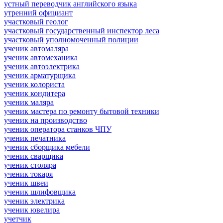
устный переводчик английского языка
утренний официант
участковый геолог
участковый государственный инспектор леса
участковый уполномоченный полиции
ученик автомаляра
ученик автомеханика
ученик автоэлектрика
ученик арматурщика
ученик колориста
ученик кондитера
ученик маляра
ученик мастера по ремонту бытовой техники
ученик на производство
ученик оператора станков ЧПУ
ученик печатника
ученик сборщика мебели
ученик сварщика
ученик столяра
ученик токаря
ученик швеи
ученик шлифовщика
ученик электрика
ученик ювелира
учетчик