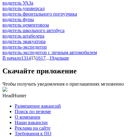
водитель УАЗа
водитель-универсал
водитель фронтального погрузчика
водитель фуры
водитель цементовоза
водитель школьного автобуса
водитель штабелера
водитель эвакуатора
водитель-экспедитор
водитель-экспедитор c личным автомобилем
В начало
13
14
15
16
17
...
19
дальше
Скачайте приложение
Чтобы получать уведомления о приглашениях мгновенно
HeadHunter
Размещение вакансий
Поиск по резюме
О компании
Наши вакансии
Реклама на сайте
Требования к ПО