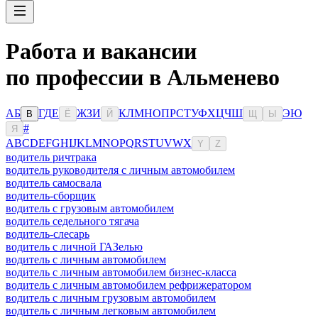
Работа и вакансии
по профессии в Альменево
А
Б
Г
Д
Е
Ж
З
И
К
Л
М
Н
О
П
Р
С
Т
У
Ф
Х
Ц
Ч
Ш
Э
Ю
В
Ё
Й
Щ
Ы
#
Я
A
B
C
D
E
F
G
H
I
J
K
L
M
N
O
P
Q
R
S
T
U
V
W
X
Y
Z
водитель ричтрака
водитель руководителя с личным автомобилем
водитель самосвала
водитель-сборщик
водитель с грузовым автомобилем
водитель седельного тягача
водитель-слесарь
водитель с личной ГАЗелью
водитель с личным автомобилем
водитель с личным автомобилем бизнес-класса
водитель с личным автомобилем рефрижератором
водитель с личным грузовым автомобилем
водитель с личным легковым автомобилем