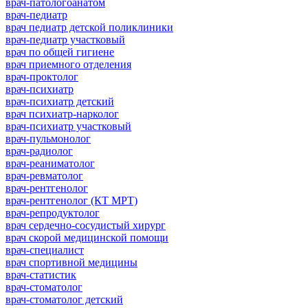
врач-патологоанатом
врач-педиатр
врач педиатр детской поликлиники
врач-педиатр участковый
врач по общей гигиене
врач приемного отделения
врач-проктолог
врач-психиатр
врач-психиатр детский
врач психиатр-нарколог
врач-психиатр участковый
врач-пульмонолог
врач-радиолог
врач-реаниматолог
врач-ревматолог
врач-рентгенолог
врач-рентгенолог (КТ МРТ)
врач-репродуктолог
врач сердечно-сосудистый хирург
врач скорой медицинской помощи
врач-специалист
врач спортивной медицины
врач-статистик
врач-стоматолог
врач-стоматолог детский