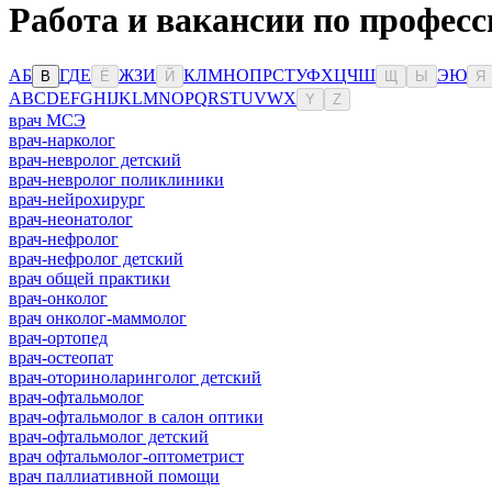
Работа и вакансии по профес
А
Б
Г
Д
Е
Ж
З
И
К
Л
М
Н
О
П
Р
С
Т
У
Ф
Х
Ц
Ч
Ш
Э
Ю
В
Ё
Й
Щ
Ы
Я
A
B
C
D
E
F
G
H
I
J
K
L
M
N
O
P
Q
R
S
T
U
V
W
X
Y
Z
врач МСЭ
врач-нарколог
врач-невролог детский
врач-невролог поликлиники
врач-нейрохирург
врач-неонатолог
врач-нефролог
врач-нефролог детский
врач общей практики
врач-онколог
врач онколог-маммолог
врач-ортопед
врач-остеопат
врач-оториноларинголог детский
врач-офтальмолог
врач-офтальмолог в салон оптики
врач-офтальмолог детский
врач офтальмолог-оптометрист
врач паллиативной помощи