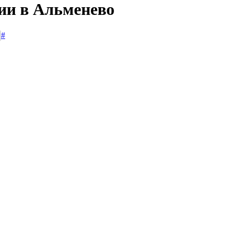
сии в Альменево
#