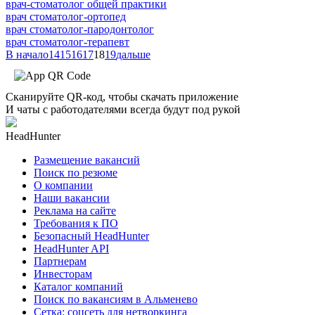
врач-стоматолог общей практики
врач стоматолог-ортопед
врач стоматолог-пародонтолог
врач стоматолог-терапевт
В начало
14
15
16
17
18
19
дальше
Сканируйте QR-код, чтобы скачать приложение
И чаты с работодателями всегда будут под рукой
HeadHunter
Размещение вакансий
Поиск по резюме
О компании
Наши вакансии
Реклама на сайте
Требования к ПО
Безопасный HeadHunter
HeadHunter API
Партнерам
Инвесторам
Каталог компаний
Поиск по вакансиям в Альменево
Сетка: соцсеть для нетворкинга